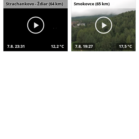
Strachankovo - Ždiar (64 km)
Smokovce (65 km)
7.8. 23:31
12,2 °C
7.8. 19:27
17,5 °C