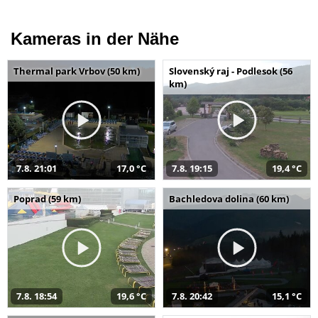
Kameras in der Nähe
Thermal park Vrbov (50 km)
Slovenský raj - Podlesok (56
km)
7.8. 21:01
17,0 °C
7.8. 19:15
19,4 °C
Poprad (59 km)
Bachledova dolina (60 km)
7.8. 18:54
19,6 °C
7.8. 20:42
15,1 °C