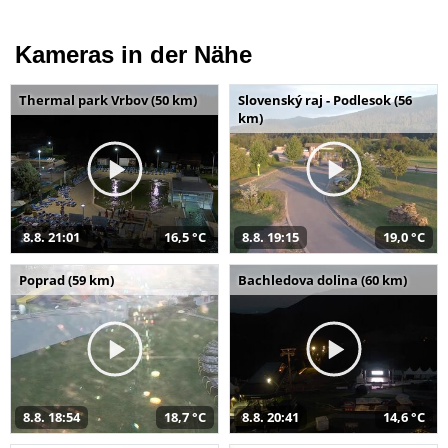
Kameras in der Nähe
Thermal park Vrbov (50 km)
Slovenský raj - Podlesok (56
km)
8.8. 21:01
16,5 °C
8.8. 19:15
19,0 °C
Poprad (59 km)
Bachledova dolina (60 km)
8.8. 18:54
18,7 °C
8.8. 20:41
14,6 °C