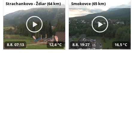
Strachankovo - Ždiar (64 km)
Smokovce (65 km)
8.8. 07:13
12,4 °C
8.8. 19:27
16,5 °C