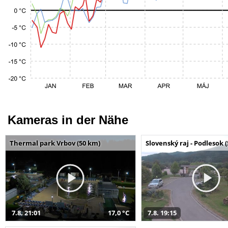
Kameras in der Nähe
Thermal park Vrbov (50 km)
Slovenský raj - Podlesok 
7.8. 21:01
17,0 °C
7.8. 19:15