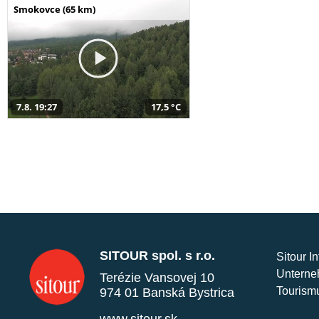
Smokovce (65 km)
7.8. 19:27
17,5 °C
SITOUR spol. s r.o.
Sitour I
Unterne
Terézie Vansovej 10
Tourism
974 01 Banská Bystrica
www.sitour.sk