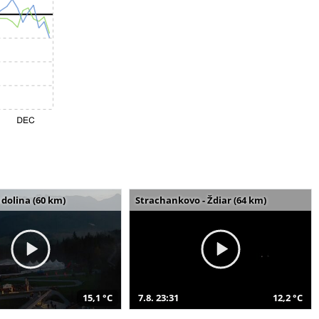
dolina (60 km)
Strachankovo - Ždiar (64 km)
15,1 °C
7.8. 23:31
12,2 °C