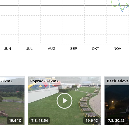
(56 km)
Poprad (59 km)
Bachledova 
19,4 °C
7.8. 18:54
19,6 °C
7.8. 20:42