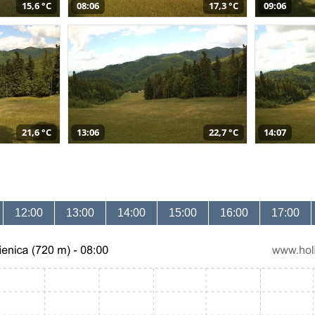
15,6 °C
08:06
17,3 °C
09:06
21,6 °C
13:06
22,7 °C
14:07
12:00
13:00
14:00
15:00
16:00
17:00