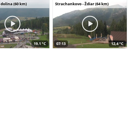
dolina (60 km)
Strachankovo - Ždiar (64 km)
19,1 °C
07:13
12,4 °C