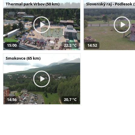
Thermal park Vrbov (50 km)
Slovenský raj - Podlesok 
15:00
22,2 °C
14:52
Smokovce (65 km)
14:56
20,7 °C