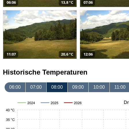
06:06
13,8 °C
07:06
11:07
20,6 °C
12:06
Historische Temperaturen
06:00
07:00
08:00
09:00
10:00
11:00