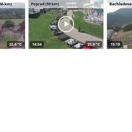
(56 km)
Poprad (59 km)
Bachledova 
22,6 °C
14:54
21,9 °C
15:19