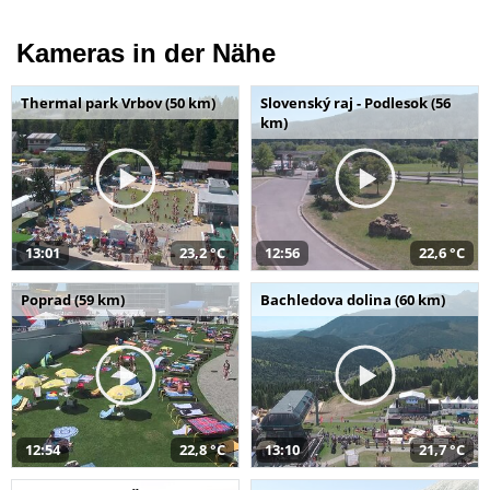
Kameras in der Nähe
Thermal park Vrbov (50 km)
Slovenský raj - Podlesok (56
km)
13:01
23,2 °C
12:56
22,6 °C
Poprad (59 km)
Bachledova dolina (60 km)
12:54
22,8 °C
13:10
21,7 °C