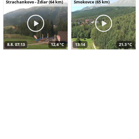
Strachankovo - Ždiar (64 km)
Smokovce (65 km)
8.8. 07:13
12,4 °C
13:14
21,3 °C