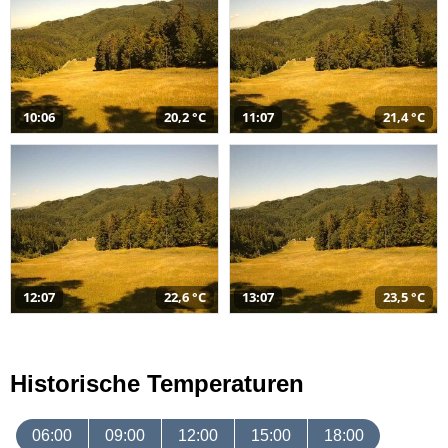
10:06
20,2 °C
11:07
21,4 °C
12:07
22,6 °C
13:07
23,5 °C
Historische Temperaturen
06:00
09:00
12:00
15:00
18:00