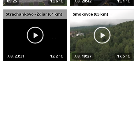
05:25
13,6 °C
7.8. 20:42
15,1 °C
Strachankovo - Ždiar (64 km)
Smokovce (65 km)
7.8. 23:31
12,2 °C
7.8. 19:27
17,5 °C