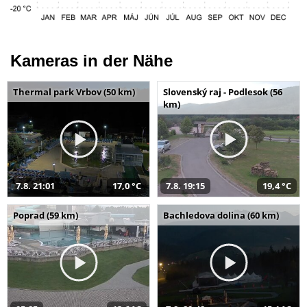
Kameras in der Nähe
Thermal park Vrbov (50 km)
Slovenský raj - Podlesok (56
km)
7.8. 21:01
17,0 °C
7.8. 19:15
19,4 °C
Poprad (59 km)
Bachledova dolina (60 km)