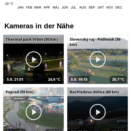
Kameras in der Nähe
Thermal park Vrbov (50 km)
Slovenský raj - Podlesok (56
km)
5.8. 21:01
24,8 °C
5.8. 19:15
26,7 °C
Poprad (59 km)
Bachledova dolina (60 km)