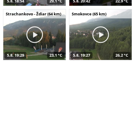
5.8. 18:54
29,1 °C
5.8. 20:42
22,9 °C
Strachankovo - Ždiar (64 km)
Smokovce (65 km)
5.8. 19:29
23,1 °C
5.8. 19:27
26,2 °C