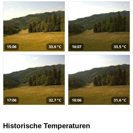
15:06
33,6 °C
16:07
33,5 °C
17:06
32,7 °C
18:06
31,6 °C
Historische Temperaturen