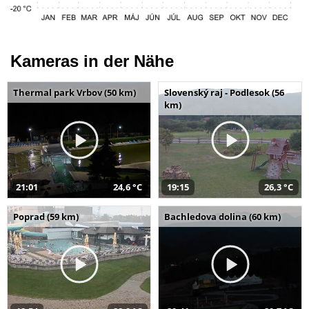
Kameras in der Nähe
Thermal park Vrbov (50 km)
Slovenský raj - Podlesok (56
km)
21:01
24,6 °C
19:15
26,3 °C
Poprad (59 km)
Bachledova dolina (60 km)