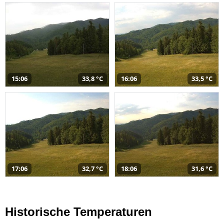
15:06
33,8 °C
16:06
33,5 °C
17:06
32,7 °C
18:06
31,6 °C
Historische Temperaturen