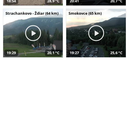
18:54
28,9 °C
20:41
20,7 °C
Strachankovo - Ždiar (64 km)
Smokovce (65 km)
19:29
20,1 °C
19:27
25,6 °C