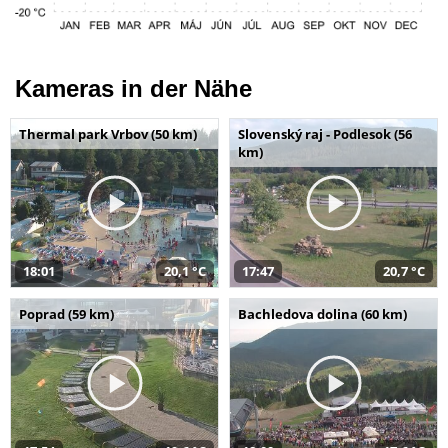
Kameras in der Nähe
Thermal park Vrbov (50 km)
Slovenský raj - Podlesok (56
km)
18:01
20,1 °C
17:47
20,7 °C
Poprad (59 km)
Bachledova dolina (60 km)