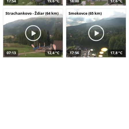
17:54
19,6 °C
18:00
17,6 °C
Strachankovo - Ždiar (64 km)
Smokovce (65 km)
07:13
12,4 °C
17:56
17,8 °C