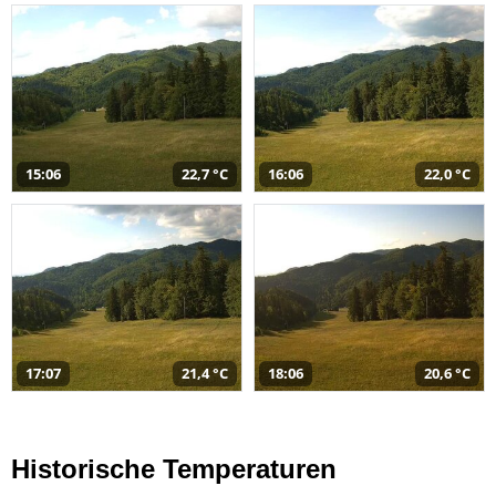
15:06
22,7 °C
16:06
22,0 °C
17:07
21,4 °C
18:06
20,6 °C
Historische Temperaturen