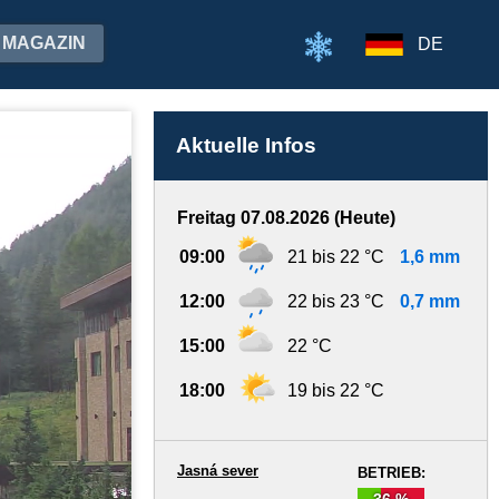
MAGAZIN
DE
Aktuelle Infos
Freitag 07.08.2026 (Heute)
09:00
21 bis 22 °C
1,6 mm
12:00
22 bis 23 °C
0,7 mm
15:00
22 °C
18:00
19 bis 22 °C
Jasná sever
BETRIEB:
36 %