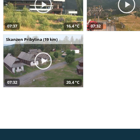
07:37
16,4 °C
07:32
Skanzen Pribylina (19 km)
07:32
20,4 °C