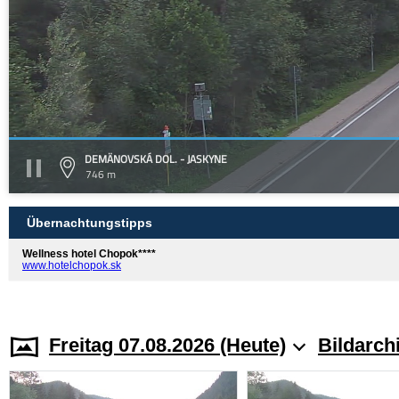
DEMÄNOVSKÁ DOL. - JASKYNE
746 m
Übernachtungstipps
Wellness hotel Chopok****
www.hotelchopok.sk
Freitag 07.08.2026 (Heute)
Bildarch