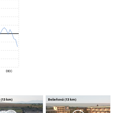
 (13 km)
Bešeňová (13 km)