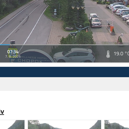
07:34
19.0 °
7. 8. 2026
iv