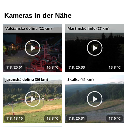
Kameras in der Nähe
Valčianska dolina (22 km)
Martinské hole (27 km)
7.8. 20:51
16,8 °C
7.8. 20:33
13,8 °C
Jasenská dolina (36 km)
Skalka (41 km)
7.8. 18:15
18,8 °C
7.8. 20:31
17,6 °C