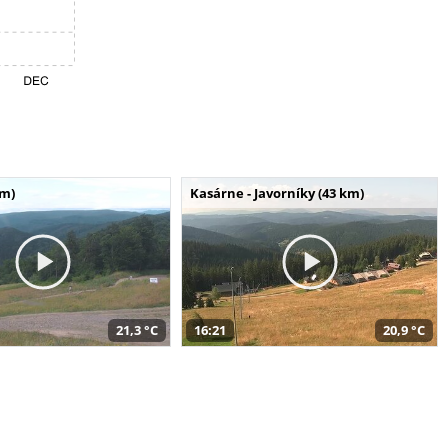
km)
Kasárne - Javorníky (43 km)
21,3 °C
16:21
20,9 °C