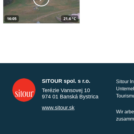
16:05
21,6 °C
SITOUR spol. s r.o.
Sitour I
Unterne
Terézie Vansovej 10
Tourism
974 01 Banská Bystrica
www.sitour.sk
Wir arbe
zusamme