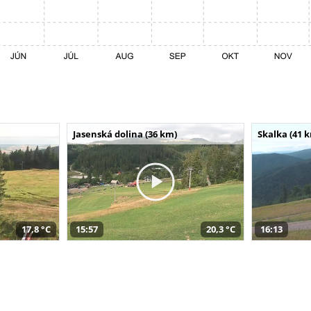
Jasenská dolina (36 km)
Skalka (41 
17,8 °C
15:57
20,3 °C
16:13