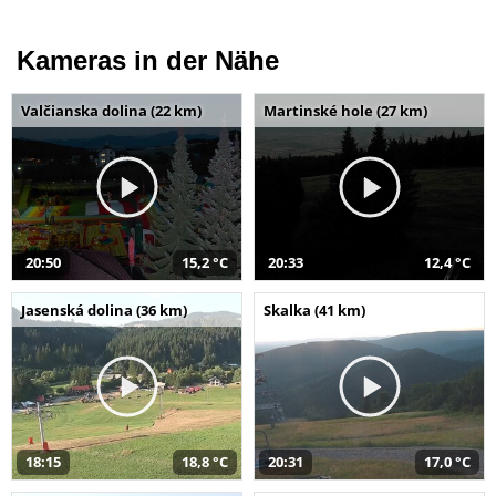
Kameras in der Nähe
Valčianska dolina (22 km)
Martinské hole (27 km)
20:50
15,2 °C
20:33
12,4 °C
Jasenská dolina (36 km)
Skalka (41 km)
18:15
18,8 °C
20:31
17,0 °C