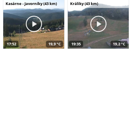
Kasárne - Javorníky (43 km)
Králiky (43 km)
17:52
19,9 °C
19:35
19,2 °C