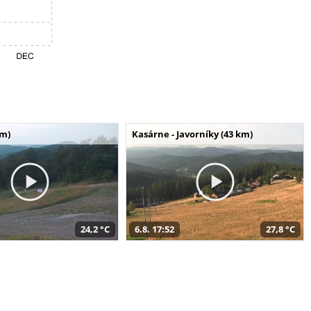
km)
Kasárne - Javorníky (43 km)
24,2 °C
6.8. 17:52
27,8 °C