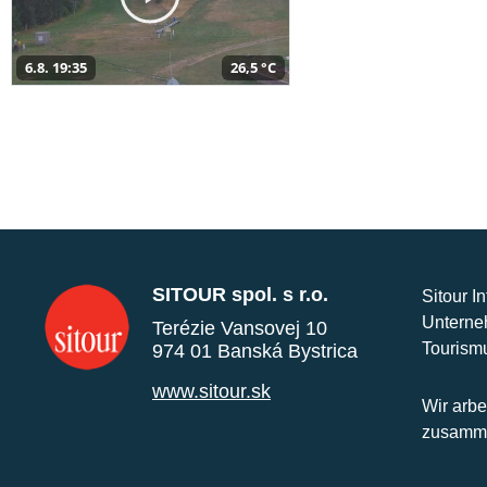
6.8. 19:35
26,5 °C
SITOUR spol. s r.o.
Sitour I
Unterne
Terézie Vansovej 10
Tourism
974 01 Banská Bystrica
www.sitour.sk
Wir arbe
zusamme