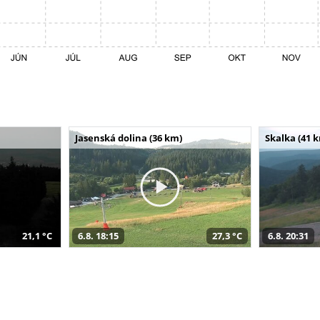
Jasenská dolina (36 km)
Skalka (41 
21,1 °C
6.8. 18:15
27,3 °C
6.8. 20:31