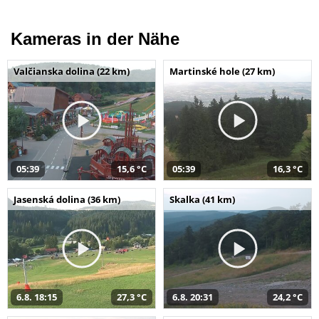
Kameras in der Nähe
Valčianska dolina (22 km)
Martinské hole (27 km)
05:39
15,6 °C
05:39
16,3 °C
Jasenská dolina (36 km)
Skalka (41 km)
6.8. 18:15
27,3 °C
6.8. 20:31
24,2 °C