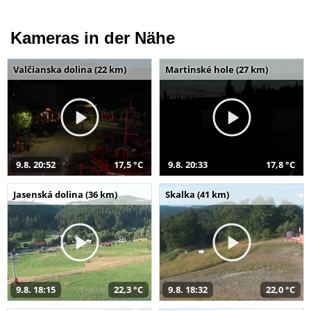
Kameras in der Nähe
Valčianska dolina (22 km)
Martinské hole (27 km)
9.8. 20:52
17,5 °C
9.8. 20:33
17,8 °C
Jasenská dolina (36 km)
Skalka (41 km)
9.8. 18:15
22,3 °C
9.8. 18:32
22,0 °C