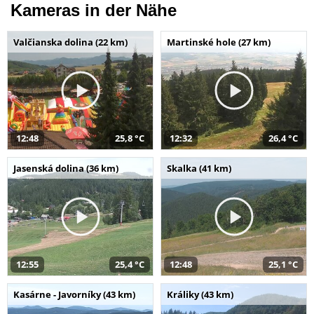
Kameras in der Nähe
Valčianska dolina (22 km)
Martinské hole (27 km)
12:48
25,8 °C
12:32
26,4 °C
Jasenská dolina (36 km)
Skalka (41 km)
12:55
25,4 °C
12:48
25,1 °C
Kasárne - Javorníky (43 km)
Králiky (43 km)