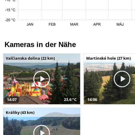
Kameras in der Nähe
Valčianska dolina (22 km)
Martinské hole (27 km)
14:07
23,6 °C
14:06
Králiky (43 km)