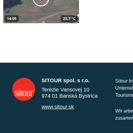
14:05
23,7 °C
SITOUR spol. s r.o.
Sitour I
Unterne
Terézie Vansovej 10
Tourism
974 01 Banská Bystrica
www.sitour.sk
Wir arbe
zusamme