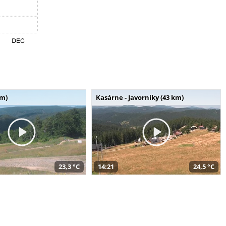
km)
Kasárne - Javorníky (43 km)
23,3 °C
14:21
24,5 °C