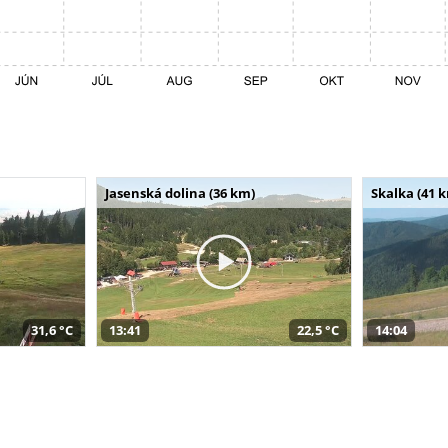
Jasenská dolina (36 km)
Skalka (41 
31,6 °C
13:41
22,5 °C
14:04