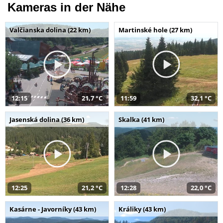
Kameras in der Nähe
Valčianska dolina (22 km)
Martinské hole (27 km)
12:15
21,7 °C
11:59
32,1 °C
Jasenská dolina (36 km)
Skalka (41 km)
12:25
21,2 °C
12:28
22,0 °C
Kasárne - Javorníky (43 km)
Králiky (43 km)