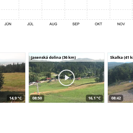
Jasenská dolina (36 km)
Skalka (41 
14,9 °C
08:50
16,1 °C
08:42