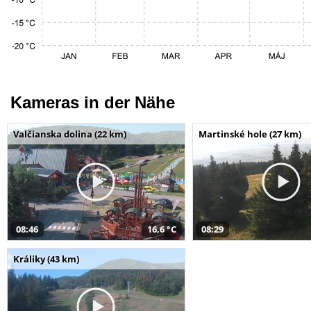
Kameras in der Nähe
Valčianska dolina (22 km)
Martinské hole (27 km)
08:46
16,6 °C
08:29
Králiky (43 km)