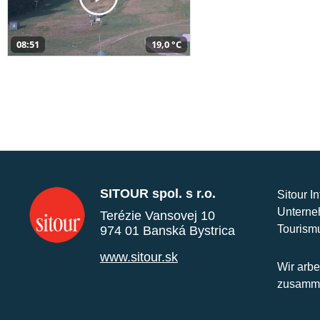
08:51
19,0 °C
SITOUR spol. s r.o.
Sitour I
Unterne
Terézie Vansovej 10
Tourism
974 01 Banská Bystrica
www.sitour.sk
Wir arbe
zusamme