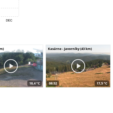
km)
Kasárne - Javorníky (43 km)
18,4 °C
08:52
17,5 °C