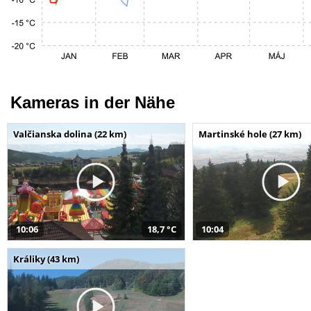
Kameras in der Nähe
Valčianska dolina (22 km)
Martinské hole (27 km)
10:06
18,7 °C
10:04
Králiky (43 km)