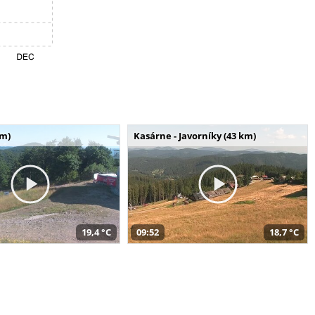
km)
Kasárne - Javorníky (43 km)
19,4 °C
09:52
18,7 °C