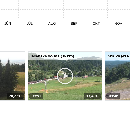
Jasenská dolina (36 km)
Skalka (41 
20,8 °C
09:51
17,4 °C
09:46