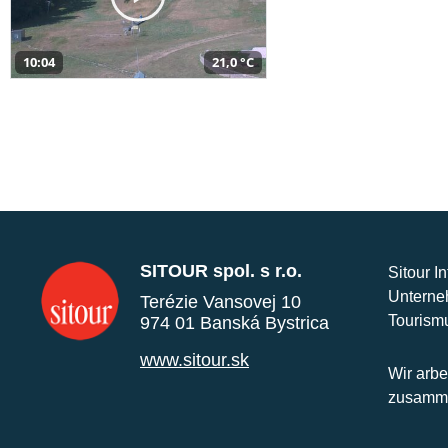
10:04
21,0 °C
SITOUR spol. s r.o.
Sitour I
Unterne
Terézie Vansovej 10
Tourism
974 01 Banská Bystrica
www.sitour.sk
Wir arbe
zusamme