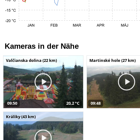
Kameras in der Nähe
Valčianska dolina (22 km)
Martinské hole (27 km)
09:50
20,2 °C
09:48
Králiky (43 km)