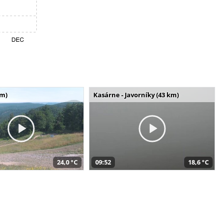
km)
Kasárne - Javorníky (43 km)
24,0 °C
09:52
18,6 °C