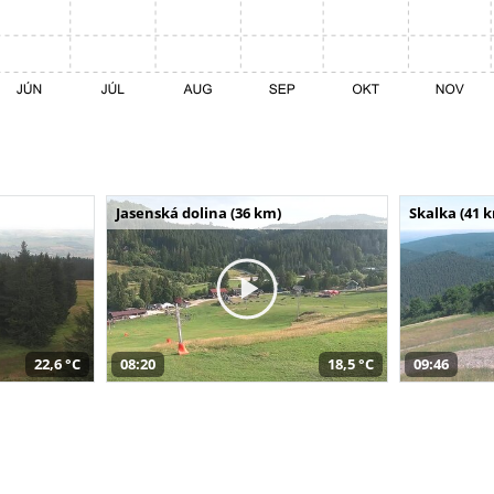
Jasenská dolina (36 km)
Skalka (41 
22,6 °C
08:20
18,5 °C
09:46