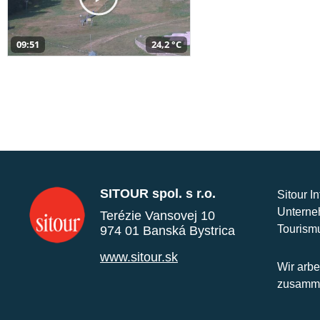
09:51
24,2 °C
SITOUR spol. s r.o.
Sitour I
Unterne
Terézie Vansovej 10
Tourism
974 01 Banská Bystrica
www.sitour.sk
Wir arbe
zusamme