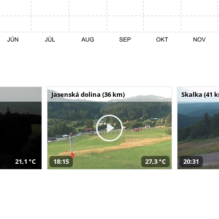
Jasenská dolina (36 km)
Skalka (41 
21,1 °C
18:15
27,3 °C
20:31