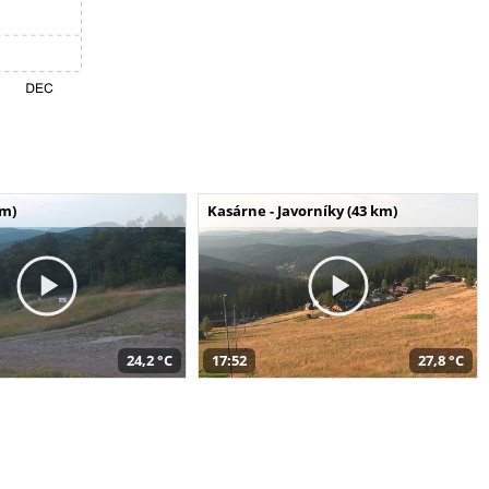
km)
Kasárne - Javorníky (43 km)
24,2 °C
17:52
27,8 °C