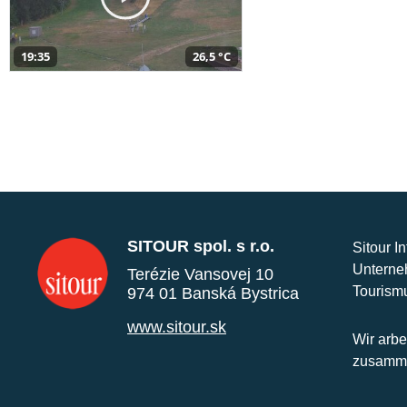
19:35
26,5 °C
SITOUR spol. s r.o.
Sitour I
Unterne
Terézie Vansovej 10
Tourism
974 01 Banská Bystrica
www.sitour.sk
Wir arbe
zusamme