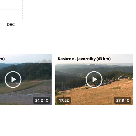
km)
Kasárne - Javorníky (43 km)
24,2 °C
17:52
27,8 °C