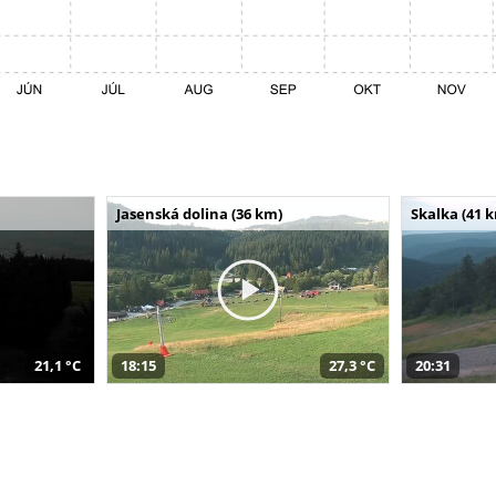
Jasenská dolina (36 km)
Skalka (41 
21,1 °C
18:15
27,3 °C
20:31