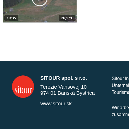
19:35
26,5 °C
SITOUR spol. s r.o.
Sitour I
Unterne
Terézie Vansovej 10
Tourism
974 01 Banská Bystrica
www.sitour.sk
Wir arbe
zusamme