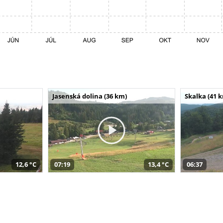
Jasenská dolina (36 km)
Skalka (41 
12,6 °C
07:19
13,4 °C
06:37