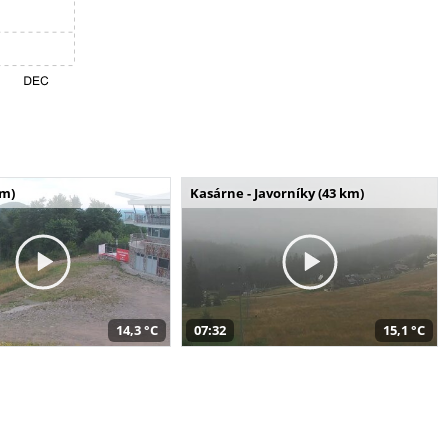
km)
Kasárne - Javorníky (43 km)
14,3 °C
07:32
15,1 °C