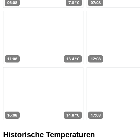
06:08
7,8 °C
07:08
11:08
13,4 °C
12:08
16:08
14,8 °C
17:08
Historische Temperaturen