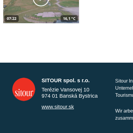
07:22
16,1 °C
SITOUR spol. s r.o.
Sitour I
Unterne
Terézie Vansovej 10
Tourism
974 01 Banská Bystrica
www.sitour.sk
Wir arbe
zusamme