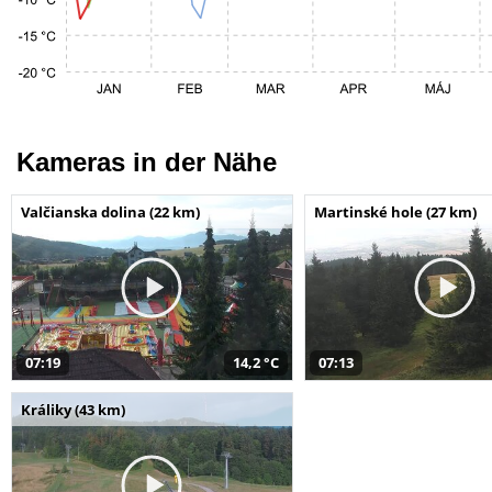
Kameras in der Nähe
Valčianska dolina (22 km)
Martinské hole (27 km)
07:19
14,2 °C
07:13
Králiky (43 km)