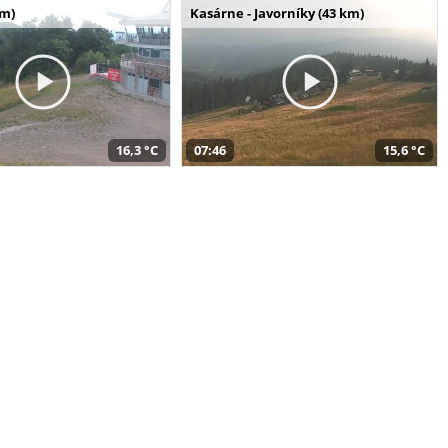
km)
Kasárne - Javorníky (43 km)
16,3 °C
07:46
15,6 °C