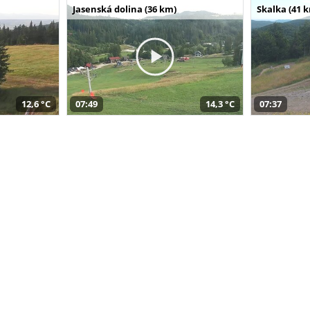
Jasenská dolina (36 km)
Skalka (41 
12,6 °C
07:49
14,3 °C
07:37