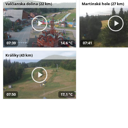
Valčianska dolina (22 km)
Martinské hole (27 km)
07:39
14,6 °C
07:41
Králiky (43 km)
07:50
17,1 °C