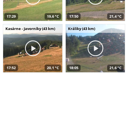
17:29
19,6 °C
17:50
21,4 °C
Kasárne - Javorníky (43 km)
Králiky (43 km)
17:52
20,1 °C
18:05
21,6 °C