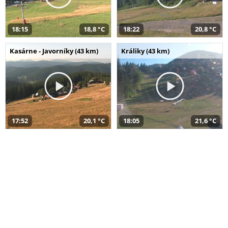
18:15
18,8 °C
18:22
20,8 °C
Kasárne - Javorníky (43 km)
Králiky (43 km)
17:52
20,1 °C
18:05
21,6 °C