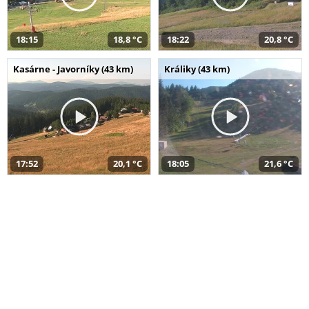
18:15
18,8 °C
18:22
20,8 °C
Kasárne - Javorníky (43 km)
Králiky (43 km)
17:52
20,1 °C
18:05
21,6 °C