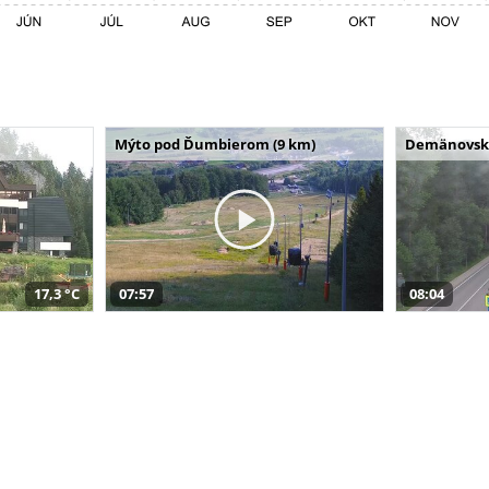
Mýto pod Ďumbierom (9 km)
Demänovská 
17,3 °C
07:57
08:04