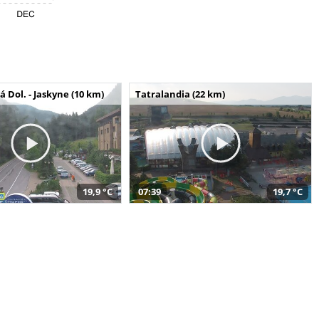
Dol. - Jaskyne (10 km)
Tatralandia (22 km)
19,9 °C
07:39
19,7 °C