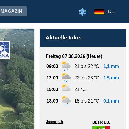
MAGAZIN
DE
Aktuelle Infos
Freitag 07.08.2026 (Heute)
09:00
21 bis 22 °C
1,1 mm
12:00
22 bis 23 °C
1,5 mm
15:00
21 °C
18:00
18 bis 21 °C
0,1 mm
Jasná juh
BETRIEB:
75 %