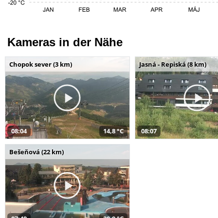
Kameras in der Nähe
Chopok sever (3 km)
Jasná - Repiská (8 km)
08:04
14,8 °C
08:07
Bešeňová (22 km)