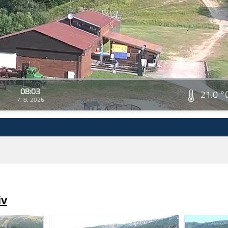
08:03
21.0 °
7. 8. 2026
iv