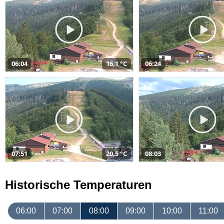
06:04
16,1 °C
06:24
07:51
20,5 °C
08:03
Historische Temperaturen
06:00
07:00
08:00
09:00
10:00
11:00