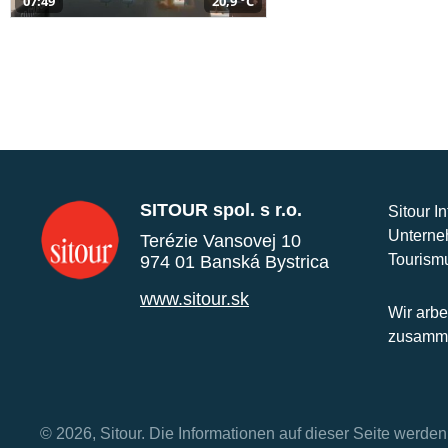
07:49
20,9 °C
SITOUR spol. s r.o.
Sitour I
Unterne
Terézie Vansovej 10
Tourism
974 01 Banská Bystrica
www.sitour.sk
Wir arbe
zusamme
© 2026, Sitour. Die Informationen auf dieser Seite werd