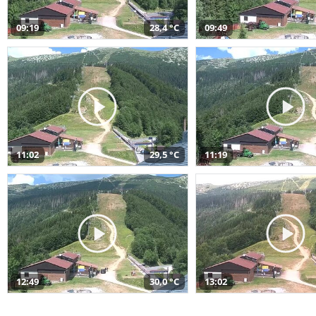
09:19
28,4 °C
09:49
11:02
29,5 °C
11:19
12:49
30,0 °C
13:02