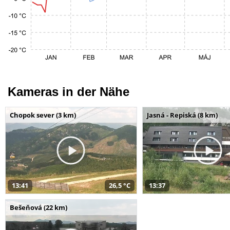
Kameras in der Nähe
Chopok sever (3 km)
Jasná - Repiská (8 km)
13:41
26,5 °C
13:37
Bešeňová (22 km)