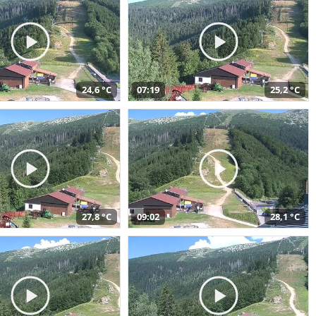
24,6 °C
07:19
25,2 °C
27,8 °C
09:02
28,1 °C