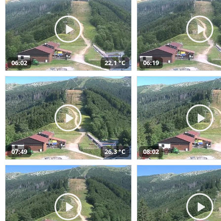
06:02
22,1 °C
06:19
07:49
26,3 °C
08:02