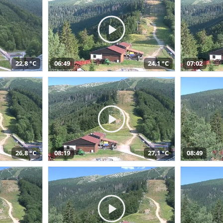
22,8 °C
06:49
24,1 °C
07:02
26,8 °C
08:19
27,1 °C
08:49