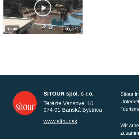
13:48
33,8 °C
SITOUR spol. s r.o.
Sitour I
Unterne
Terézie Vansovej 10
Tourism
974 01 Banská Bystrica
www.sitour.sk
Wir arbe
zusamme