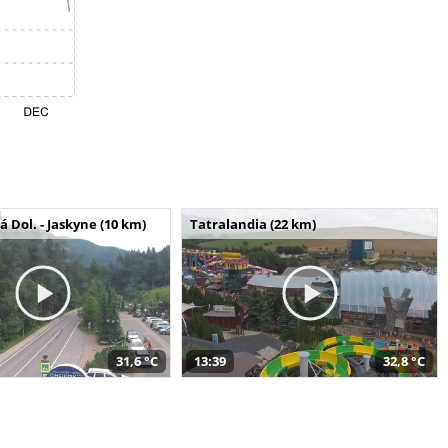
Dol. - Jaskyne (10 km)
Tatralandia (22 km)
31,6 °C
13:39
32,8 °C