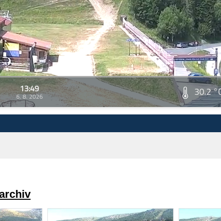
13:49
30.2 °
6. 8. 2026
archiv