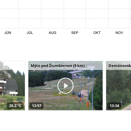
Mýto pod Ďumbierom (9 km)
Demänovská 
29,2 °C
13:57
13:34