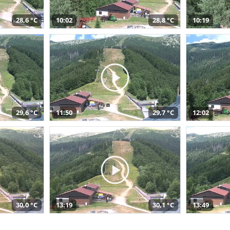
28,6 °C
10:02
28,8 °C
10:19
29,6 °C
11:50
29,7 °C
12:02
30,0 °C
13:19
30,1 °C
13:49