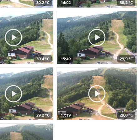
30,2 °C
14:02
30,2 °C
30,4 °C
15:49
29,9 °C
29,2 °C
17:19
29,0 °C