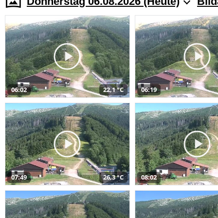
Donnerstag 06.08.2026 (Heute)
Bild
06:02
22,1 °C
06:19
07:49
26,3 °C
08:02