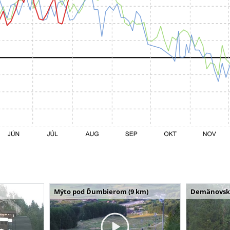
Mýto pod Ďumbierom (9 km)
Demänovská 