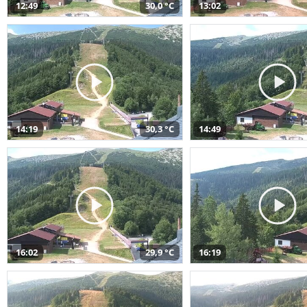
12:49
30,0 °C
13:02
14:19
30,3 °C
14:49
16:02
29,9 °C
16:19