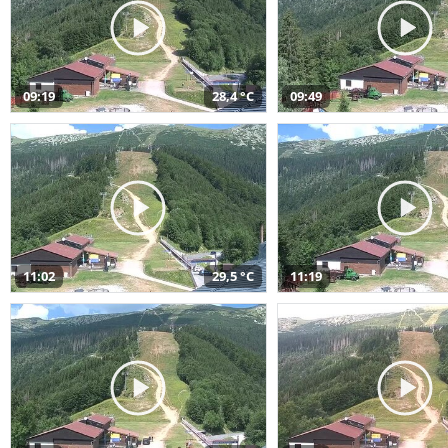
09:19
28,4 °C
09:49
11:02
29,5 °C
11:19