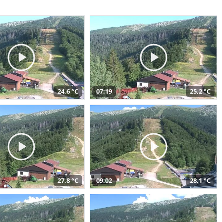
24,6 °C
07:19
25,2 °C
27,8 °C
09:02
28,1 °C