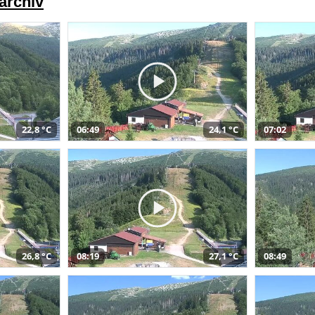
archiv
22,8 °C
06:49
24,1 °C
07:02
26,8 °C
08:19
27,1 °C
08:49