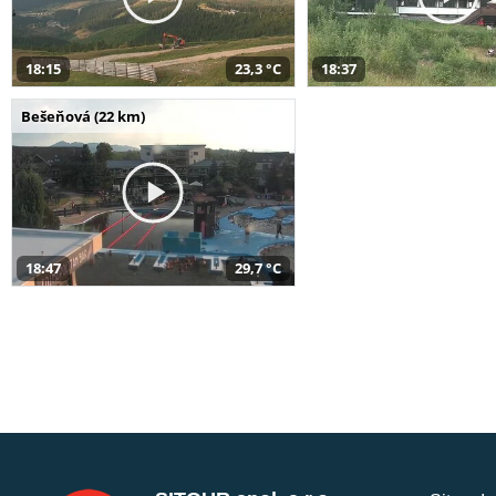
18:15
23,3 °C
18:37
Bešeňová (22 km)
18:47
29,7 °C