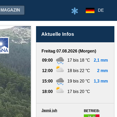
MAGAZIN
DE
Aktuelle Infos
Freitag 07.08.2026 (Morgen)
09:00
17 bis 18 °C
2,1 mm
12:00
18 bis 22 °C
2 mm
15:00
19 bis 20 °C
1,3 mm
18:00
17 bis 20 °C
Jasná juh
BETRIEB:
75 %