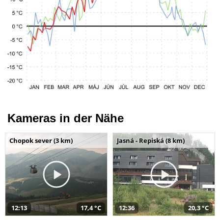
Kameras in der Nähe
Chopok sever (3 km)
Jasná - Repiská (8 km)
12:13
17,4 °C
12:36
20,3 °C