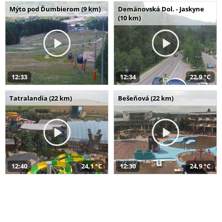
Mýto pod Ďumbierom (9 km)
Demänovská Dol. - Jaskyne
(10 km)
12:33
12:34
22,9 °C
Tatralandia (22 km)
Bešeňová (22 km)
12:40
24,1 °C
12:30
24,9 °C