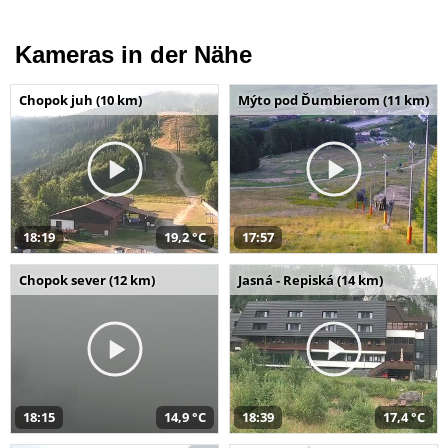
Kameras in der Nähe
Chopok juh (10 km)
Mýto pod Ďumbierom (11 km)
18:19
19,2 °C
17:57
Chopok sever (12 km)
Jasná - Repiská (14 km)
18:15
14,9 °C
18:39
17,4 °C