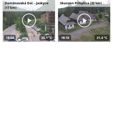
Demänovská Dol. - Jaskyne
Skanzen Pribylina (22 km)
(17 km)
18:04
20,1 °C
18:16
21,4 °C