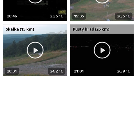
20:46
23,5 °C
19:35
26,5 °C
Skalka (15 km)
Pustý hrad (26 km)
20:31
24,2 °C
21:01
26,9 °C