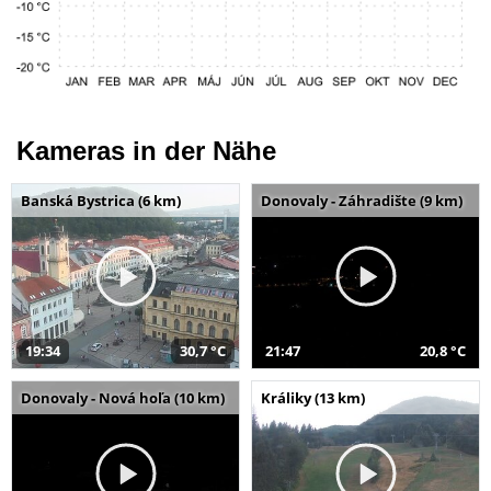
Kameras in der Nähe
Banská Bystrica (6 km)
Donovaly - Záhradište (9 km)
19:34
30,7 °C
21:47
20,8 °C
Donovaly - Nová hoľa (10 km)
Králiky (13 km)