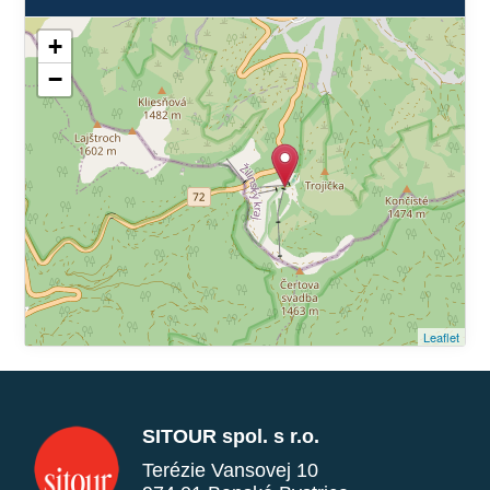
+
−
Leaflet
SITOUR spol. s r.o.
Terézie Vansovej 10