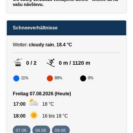
vašu návštevu.
Schneeverhältnisse
Wetter:
cloudy rain
,
18.4 °C
0 / 2
0 m / 1120 m
11%
89%
0%
Freitag 07.08.2026 (Heute)
17:00
18 °C
18:00
16 bis 18 °C
07.08.
08.08.
09.08.