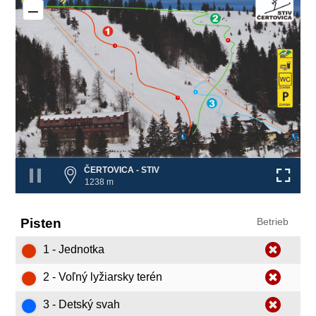
–
2
1
3
1
❌
❌
ČERTOVICA - STIV
1238 m
Pisten
Betrieb
1 - Jednotka
2 - Voľný lyžiarsky terén
3 - Detský svah