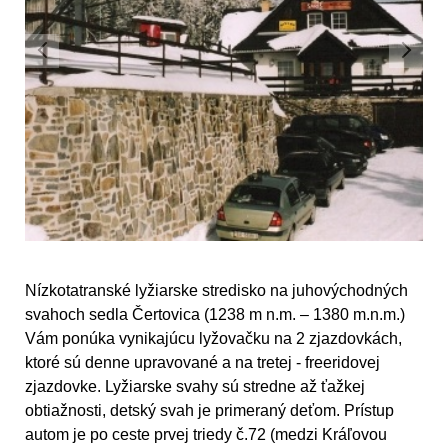
Nízkotatranské lyžiarske stredisko na juhovýchodných
svahoch sedla Čertovica (1238 m n.m. – 1380 m.n.m.)
Vám ponúka vynikajúcu lyžovačku na 2 zjazdovkách,
ktoré sú denne upravované a na tretej - freeridovej
zjazdovke. Lyžiarske svahy sú stredne až ťažkej
obtiažnosti, detský svah je primeraný deťom. Prístup
autom je po ceste prvej triedy č.72 (medzi Kráľovou