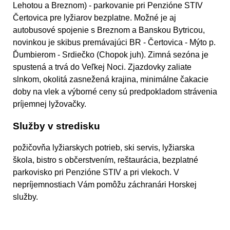
Lehotou a Breznom) - parkovanie pri Penzióne STIV
Čertovica pre lyžiarov bezplatne. Možné je aj
autobusové spojenie s Breznom a Banskou Bytricou,
novinkou je skibus premávajúci BR - Čertovica - Mýto p.
Ďumbierom - Srdiečko (Chopok juh). Zimná sezóna je
spustená a trvá do Veľkej Noci. Zjazdovky zaliate
slnkom, okolitá zasnežená krajina, minimálne čakacie
doby na vlek a výborné ceny sú predpokladom strávenia
príjemnej lyžovačky.
Služby v stredisku
požičovňa lyžiarskych potrieb, ski servis, lyžiarska
škola, bistro s občerstvením, reštaurácia, bezplatné
parkovisko pri Penzióne STIV a pri vlekoch. V
nepríjemnostiach Vám pomôžu záchranári Horskej
služby.