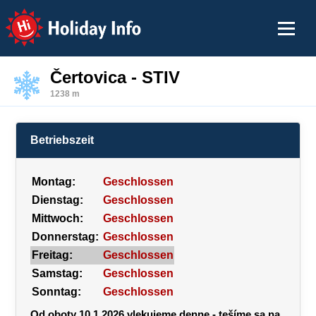
Holiday Info
Čertovica - STIV
1238 m
Betriebszeit
Montag:
Geschlossen
Dienstag:
Geschlossen
Mittwoch:
Geschlossen
Donnerstag:
Geschlossen
Freitag:
Geschlossen
Samstag:
Geschlossen
Sonntag:
Geschlossen
Od oboty 10.1.2026 vlekujeme denne - tešíme sa na