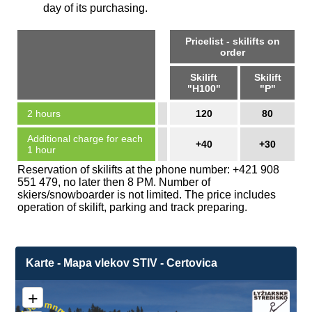
day of its purchasing.
Pricelist - skilifts on
order
Skilift
Skilift
"H100"
"P"
2 hours
120
80
Additional charge for each
+40
+30
1 hour
Reservation of skilifts at the phone number: +421 908
551 479, no later then 8 PM. Number of
skiers/snowboarder is not limited. The price includes
operation of skilift, parking and track preparing.
Karte - Mapa vlekov STIV - Certovica
+