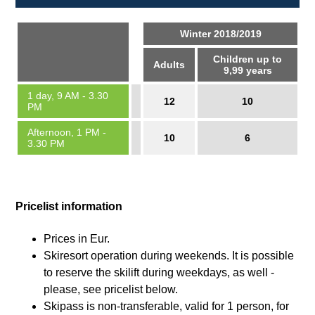
Winter 2018/2019
Children up to
Adults
9,99 years
1 day, 9 AM - 3.30
12
10
PM
Afternoon, 1 PM -
10
6
3.30 PM
Pricelist information
Prices in Eur.
Skiresort operation during weekends. It is possible
to reserve the skilift during weekdays, as well -
please, see pricelist below.
Skipass is non-transferable, valid for 1 person, for