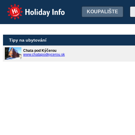
Holiday Info
KOUPALIŠTE
Tipy na ubytování
Chata pod Kýčerou
www.chatapodkycerou.sk