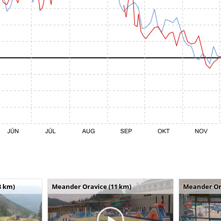
8 km)
Meander Oravice (11 km)
Meander Or