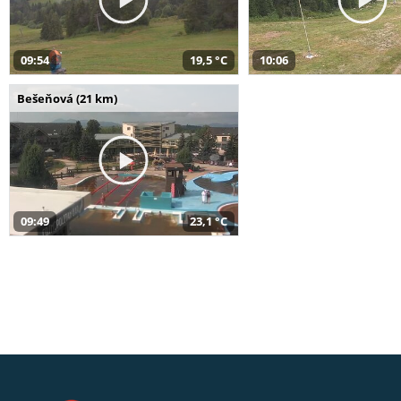
09:54
19,5 °C
10:06
Bešeňová (21 km)
09:49
23,1 °C