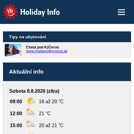
Holiday Info
Tipy na ubytování
Chata pod Kýčerou
www.chatapodkycerou.sk
Aktuální info
Sobota 8.8.2026 (zítra)
09:00
18 až 20 °C
12:00
21 °C
15:00
20 až 21 °C