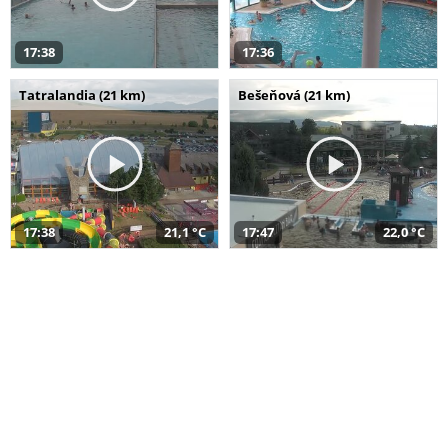
17:38
17:36
Tatralandia (21 km)
Bešeňová (21 km)
17:38
21,1 °C
17:47
22,0 °C