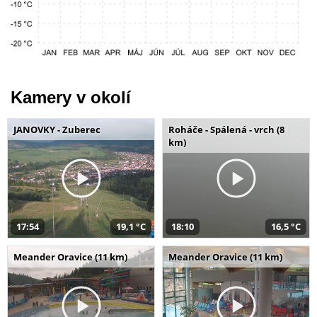
Kamery v okolí
JANOVKY - Zuberec
Roháče - Spálená - vrch (8
km)
17:54
19,1 °C
18:10
16,5 °C
Meander Oravice (11 km)
Meander Oravice (11 km)