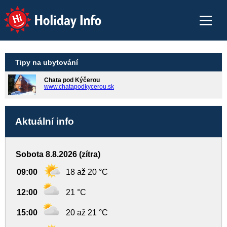
Holiday Info
Tipy na ubytování
Chata pod Kýčerou
www.chatapodkycerou.sk
Aktuální info
Sobota 8.8.2026 (zítra)
09:00
18 až 20 °C
12:00
21 °C
15:00
20 až 21 °C