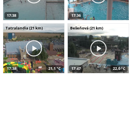
17:38
17:36
Tatralandia (21 km)
Bešeňová (21 km)
17:38
21,1 °C
17:47
22,0 °C