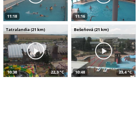
11:18
11:16
Tatralandia (21 km)
Bešeňová (21 km)
10:38
22,3 °C
10:48
23,4 °C