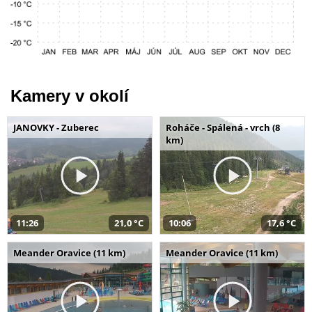
Kamery v okolí
JANOVKY - Zuberec
Roháče - Spálená - vrch (8
km)
11:26
21,0 °C
10:06
17,6 °C
Meander Oravice (11 km)
Meander Oravice (11 km)