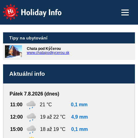
Holiday Info
Tipy na ubytování
Chata pod Kýčerou
www.chatapodkycerou.sk
Aktuální info
Pátek 7.8.2026 (dnes)
11:00
21 °C
0,1 mm
12:00
19 až 22 °C
4,9 mm
15:00
18 až 19 °C
0,1 mm