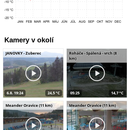
Kamery v okolí
JANOVKY - Zuberec
Roháče - Spálená - vrch (8
km)
6.8. 19:24
24,5 °C
05:25
14,7 °C
Meander Oravice (11 km)
Meander Oravice (11 km)