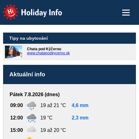
Holiday Info
Tipy na ubytování
Chata pod Kýčerou
www.chatapodkycerou.sk
Aktuální info
Pátek 7.8.2026 (dnes)
09:00
19 až 21 °C
4,6 mm
12:00
19 °C
2,3 mm
15:00
19 až 20 °C