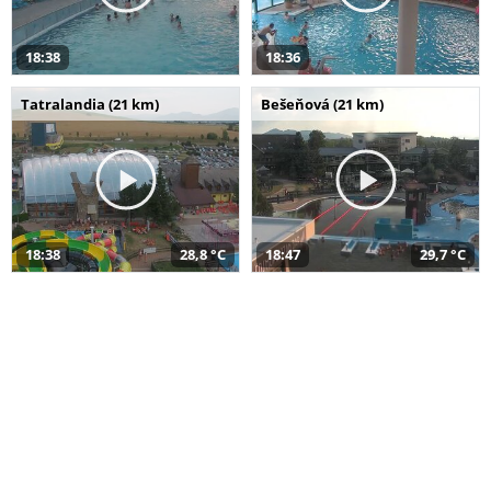
18:38
18:36
Tatralandia (21 km)
Bešeňová (21 km)
18:38
28,8 °C
18:47
29,7 °C