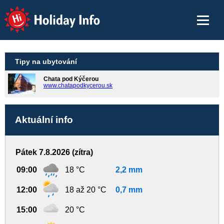
Holiday Info
Tipy na ubytování
Chata pod Kýčerou
www.chatapodkycerou.sk
Aktuální info
Pátek 7.8.2026 (zítra)
09:00
18 °C
2,2 mm
12:00
18 až 20 °C
0,7 mm
15:00
20 °C