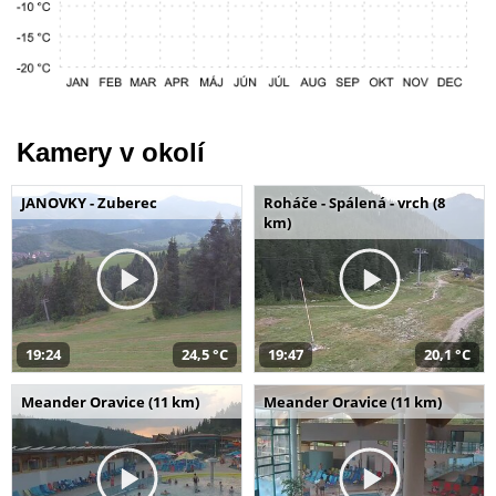
Kamery v okolí
JANOVKY - Zuberec
Roháče - Spálená - vrch (8
km)
19:24
24,5 °C
19:47
20,1 °C
Meander Oravice (11 km)
Meander Oravice (11 km)