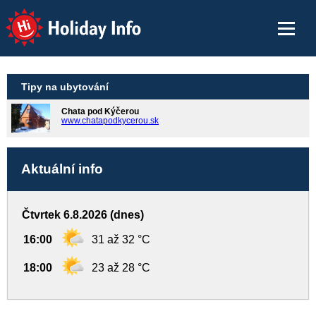
Holiday Info
Tipy na ubytování
Chata pod Kýčerou
www.chatapodkycerou.sk
Aktuální info
Čtvrtek 6.8.2026 (dnes)
16:00
31 až 32 °C
18:00
23 až 28 °C