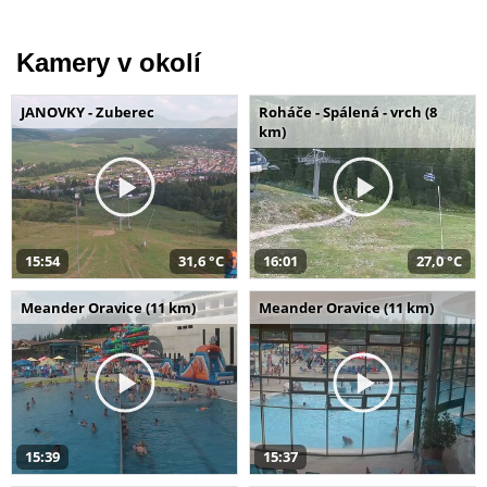
Kamery v okolí
JANOVKY - Zuberec
Roháče - Spálená - vrch (8
km)
15:54
31,6 °C
16:01
27,0 °C
Meander Oravice (11 km)
Meander Oravice (11 km)
15:39
15:37