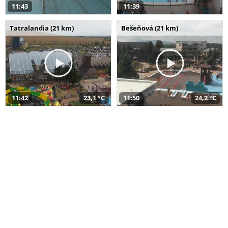
11:43
11:39
Tatralandia (21 km)
Bešeňová (21 km)
11:42
23,1 °C
11:50
24,2 °C