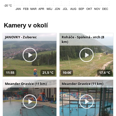
Kamery v okolí
JANOVKY - Zuberec
Roháče - Spálená - vrch (8
km)
11:55
21,5 °C
10:06
17,6 °C
Meander Oravice (11 km)
Meander Oravice (11 km)