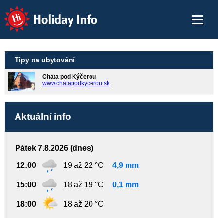
Holiday Info
Tipy na ubytování
Chata pod Kýčerou
www.chatapodkycerou.sk
Aktuální info
Pátek 7.8.2026 (dnes)
12:00
19 až 22 °C
4,9 mm
15:00
18 až 19 °C
0,1 mm
18:00
18 až 20 °C