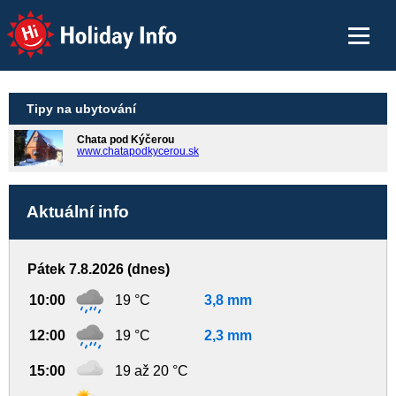
Holiday Info
Tipy na ubytování
Chata pod Kýčerou
www.chatapodkycerou.sk
Aktuální info
Pátek 7.8.2026 (dnes)
10:00
19 °C
3,8 mm
12:00
19 °C
2,3 mm
15:00
19 až 20 °C