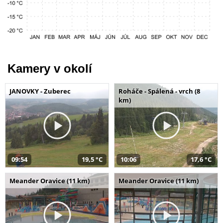
Kamery v okolí
JANOVKY - Zuberec
Roháče - Spálená - vrch (8
km)
09:54
19,5 °C
10:06
17,6 °C
Meander Oravice (11 km)
Meander Oravice (11 km)