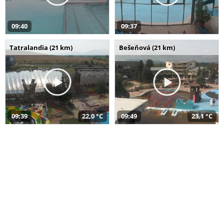
09:40
09:37
Tatralandia (21 km)
Bešeňová (21 km)
09:39
22,0 °C
09:49
23,1 °C