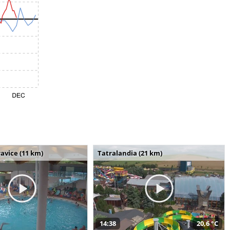
avice (11 km)
Tatralandia (21 km)
14:38
20,6 °C