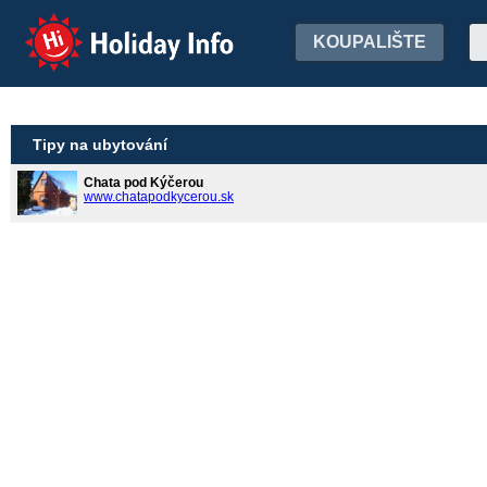
Holiday Info
KOUPALIŠTE
Tipy na ubytování
Chata pod Kýčerou
www.chatapodkycerou.sk