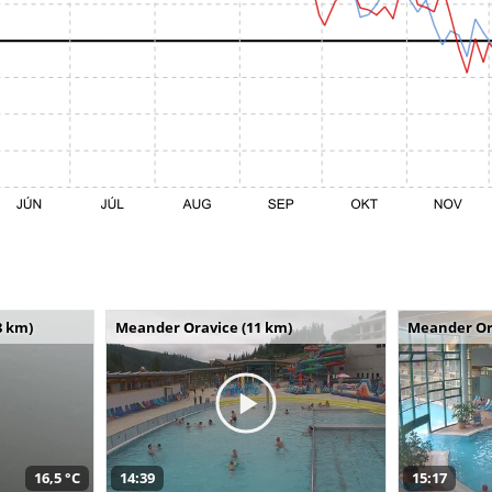
8 km)
Meander Oravice (11 km)
Meander Or
16,5 °C
14:39
15:17