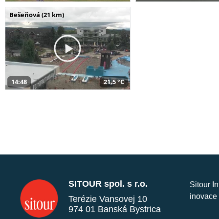
Bešeňová (21 km)
14:48
21,5 °C
SITOUR spol. s r.o.
Sitour I
inovace 
Terézie Vansovej 10
974 01 Banská Bystrica