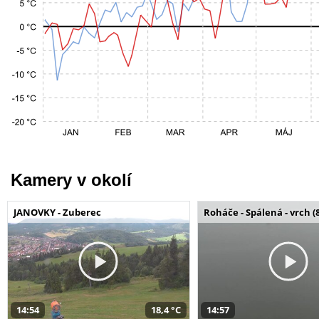
Kamery v okolí
JANOVKY - Zuberec
Roháče - Spálená - vrch (
14:54
18,4 °C
14:57