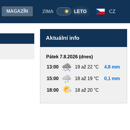
MAGAZÍN
ZIMA
LETO
CZ
Aktuální info
Pátek 7.8.2026 (dnes)
13:00
19 až 22 °C
4,8 mm
15:00
18 až 19 °C
0,1 mm
18:00
18 až 20 °C