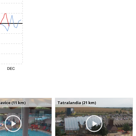
avice (11 km)
Tatralandia (21 km)