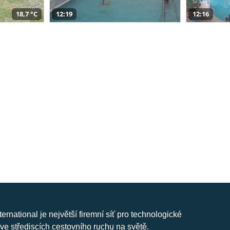
18,7 °C
12:19
12:16
nternational je největší firemní síť pro technologické
ve střediscích cestovního ruchu na světě.