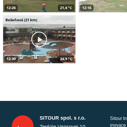
12:26
21,6 °C
12:16
Bešeňová (21 km)
12:30
24,9 °C
SITOUR spol. s r.o.
Sitour I
inovace 
Terézie Vansovej 10