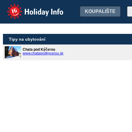
Holiday Info
KOUPALIŠTE
Tipy na ubytování
Chata pod Kýčerou
www.chatapodkycerou.sk