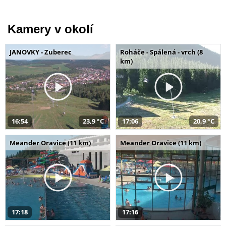
Kamery v okolí
JANOVKY - Zuberec
Roháče - Spálená - vrch (8
km)
16:54
23,9 °C
17:06
20,9 °C
Meander Oravice (11 km)
Meander Oravice (11 km)
17:18
17:16