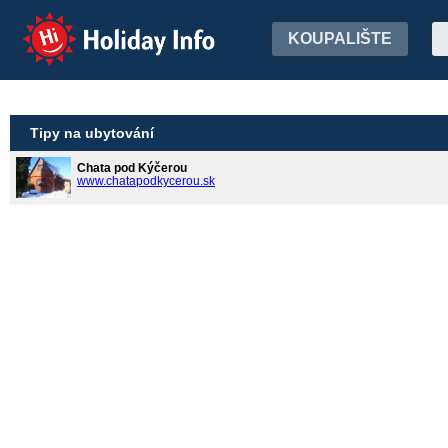
Holiday Info
KOUPALIŠTE
Tipy na ubytování
Chata pod Kýčerou
www.chatapodkycerou.sk