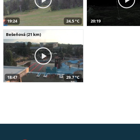
19:24
24,5 °C
20:19
Bešeňová (21 km)
18:47
29,7 °C