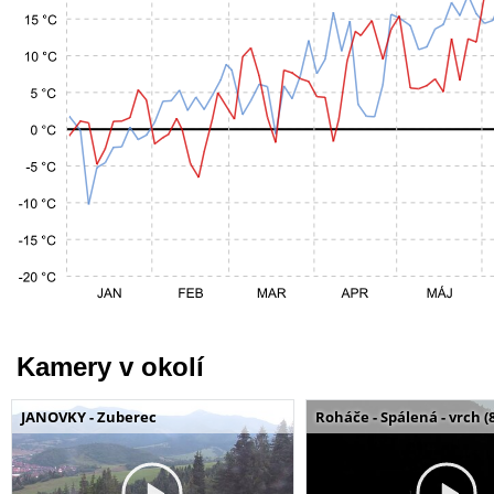
Kamery v okolí
JANOVKY - Zuberec
Roháče - Spálená - vrch (