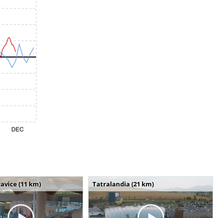
avice (11 km)
Tatralandia (21 km)