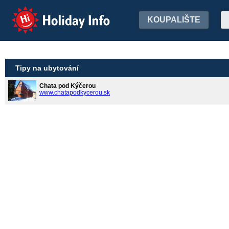
Holiday Info
KOUPALIŠTE
Tipy na ubytování
Chata pod Kýčerou
www.chatapodkycerou.sk