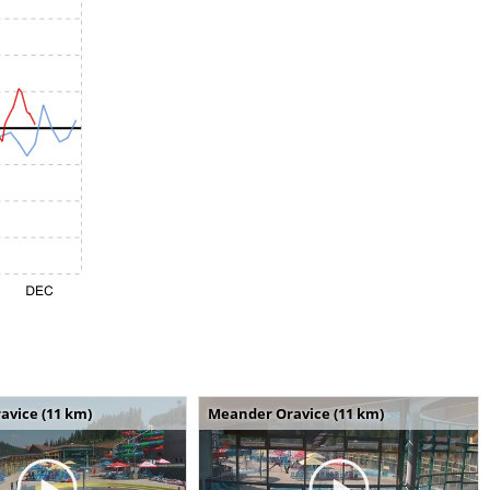
avice (11 km)
Meander Oravice (11 km)