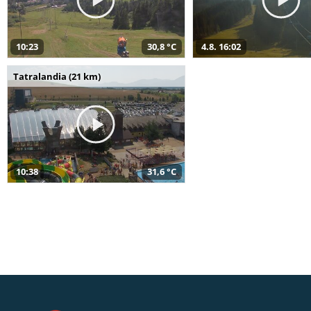
10:23
30,8 °C
4.8. 16:02
Tatralandia (21 km)
10:38
31,6 °C