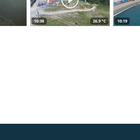
10:38
26,9 °C
10:19